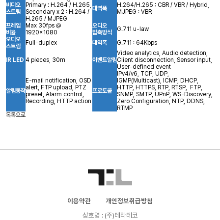
비디오
Primary : H.264 / H.265,
H.264/H.265 : CBR / VBR / Hybrid,
대역폭
스트림
Secondary x 2 : H.264 /
MJPEG : VBR
H.265 / MJPEG
프레임
Max 30fps @
오디오
G.711 u-law
비율
1920x1080
압축방식
오디오
Full-duplex
대역폭
G.711 : 64Kbps
스트림
Video analytics, Audio detection,
IR LED
4 pieces, 30m
이벤트알림
Client disconnection, Sensor input,
User-defined event
IPv4/v6, TCP, UDP,
E-mail notification, OSD
IGMP(Multicast), ICMP, DHCP,
alert, FTP upload, PTZ
HTTP, HTTPS, RTP, RTSP, FTP,
알림동작
프로토콜
preset, Alarm control,
SNMP, SMTP, UPnP, WS-Discovery,
Recording, HTTP action
Zero Configuration, NTP, DDNS,
RTMP
목록으로
이용약관
개인정보취급방침
상호명 : (주)테라테코