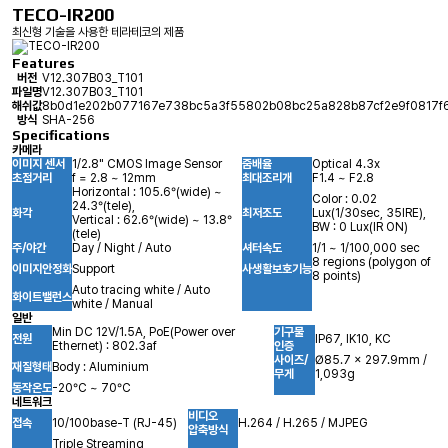
TECO-IR200
최신형 기술을 사용한 테라테코의 제품
Features
버전
V12.307B03_T101
파일명
V12.307B03_T101
해쉬값
8b0d1e202b077167e738bc5a3f55802b08bc25a828b87cf2e9f0817f
방식
SHA-256
Specifications
카메라
이미지 센서
1/2.8" CMOS Image Sensor
줌배율
Optical 4.3x
초점거리
f = 2.8 ~ 12mm
최대조리개
F1.4 ~ F2.8
Horizontal : 105.6°(wide) ~
Color : 0.02
24.3°(tele),
화각
최저조도
Lux(1/30sec, 35IRE),
Vertical : 62.6°(wide) ~ 13.8°
BW : 0 Lux(IR ON)
(tele)
주/야간
Day / Night / Auto
셔터속도
1/1 ~ 1/100,000 sec
8 regions (polygon of
이미지안정화
Support
사생활보호기능
8 points)
Auto tracing white / Auto
화이트밸런스
white / Manual
일반
Min DC 12V/1.5A, PoE(Power over
기구물
전원
IP67, IK10, KC
Ethernet) : 802.3af
인증
사이즈/
Ø85.7 x 297.9mm /
재질형태
Body : Aluminium
무게
1,093g
동작온도
-20°C ~ 70°C
네트워크
비디오
접속
10/100base-T (RJ-45)
H.264 / H.265 / MJPEG
압축방식
Triple Streaming